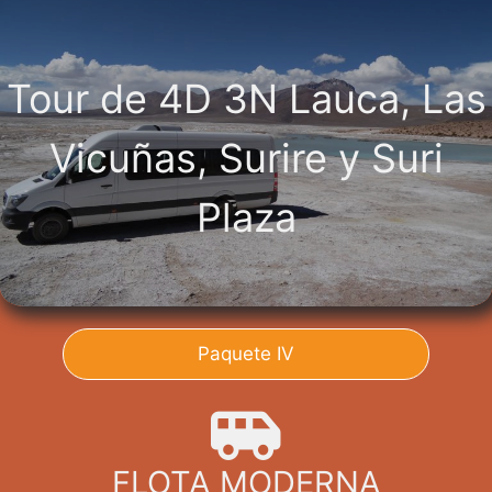
Tour de 4D 3N Lauca, Las
Vicuñas, Surire y Suri
Plaza
Paquete IV
FLOTA MODERNA