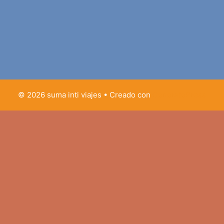
© 2026 suma inti viajes
• Creado con
GeneratePress